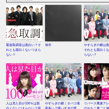
緊急取調室は面白い？そ
旭市
やすらぎの郷は
れとも面白くないつまら
それとも面白く
ない？
らない？
人は見た目が100％は面
やすらぎの郷｜タバコ場
リバース蕎麦ア
白くないつまらない？面
面多い？吸いすぎの賛
のおち！車ごと