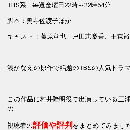
TBS
系 毎週金曜日
22
時～
22
時
54
分
脚本：奥寺佐渡子ほか
キャスト：藤原竜也、戸田恵梨香、玉森裕
湊かなえの原作で話題の
TBS
の人気ドラ
この作品に村井隆明役で出演している三
の
評価や評判
視聴者の
をまとめてみまし