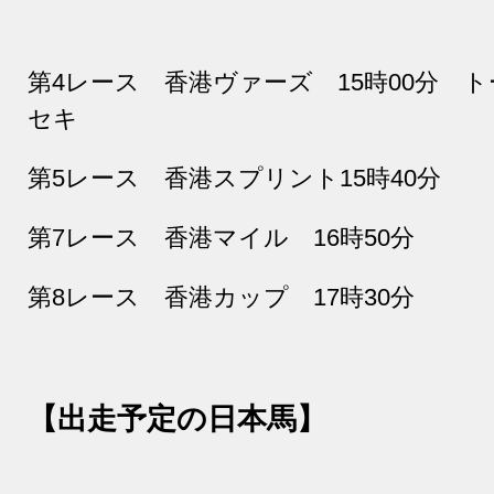
第
4
レース 香港ヴァーズ
15
時
00
分 ト
セキ
第
5
レース 香港スプリント
15
時
40
分
第
7
レース 香港マイル
16
時
50
分
第
8
レース 香港カップ
17
時
30
分
【出走予定の日本馬】