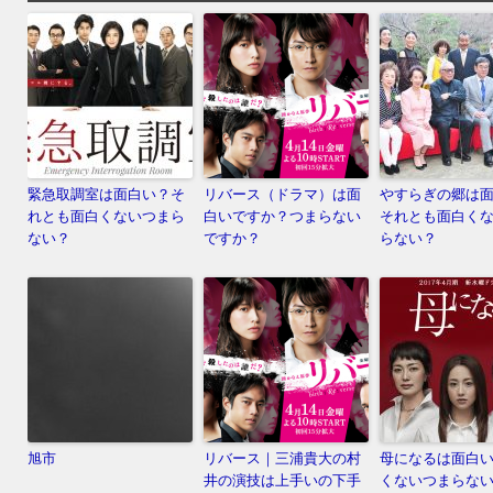
緊急取調室は面白い？そ
リバース（ドラマ）は面
やすらぎの郷は
れとも面白くないつまら
白いですか？つまらない
それとも面白く
ない？
ですか？
らない？
旭市
リバース｜三浦貴大の村
母になるは面白
井の演技は上手いの下手
くないつまらな