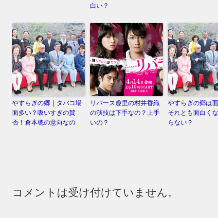
白い？
やすらぎの郷｜タバコ場
リバース趣里の村井香織
やすらぎの郷は
面多い？吸いすぎの賛
の演技は下手なの？上手
それとも面白く
否！倉本聰の意向なの
いの？
らない？
コメントは受け付けていません。