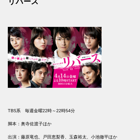
リバース
TBS
系 毎週金曜
22
時～
22
時
54
分
脚本：奥寺佐渡子ほか
出演：藤原竜也、戸田恵梨香、玉森裕太、小池徹平ほか