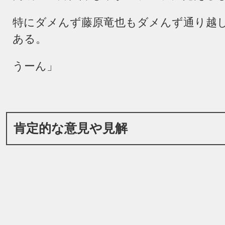
特にダメんず藤原竜也もダメんず通り越
ある。
うーん」
肯定的な意見や見解