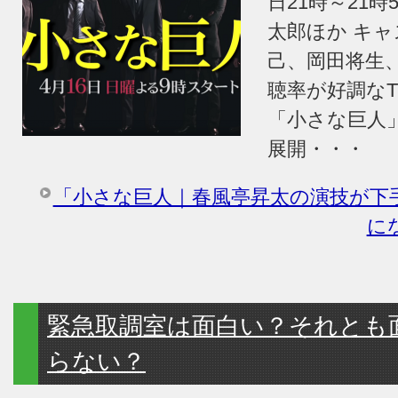
日21時～21時
太郎ほか キ
己、岡田将生
聴率が好調なT
「小さな巨人
展開・・・
「小さな巨人｜春風亭昇太の演技が下
に
緊急取調室は面白い？それとも
らない？