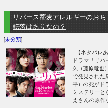
リバース蕎麦アレルギーのおち
転落はありなの？
[
未分類
]
【ネタバレあ
ドラマ「リバ
久（藤原竜也
で発見された
平）の死がド
ミステリーと
えさんの原作