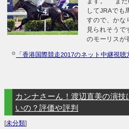
ます。 また
してJRAで
すので、かな
見られそうで
のモーリスが
「香港国際競走2017のネット中継視
カンナさーん！渡辺直美の演技
いの？評価や評判
[
未分類
]