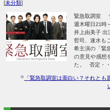
[
未分類
]
緊急取調室 
週木曜日21時～
井上由美子 出
哲司、速水も
希主演の「緊
の意見や感想
た。 否定・
「緊急取調室は面白い？それとも