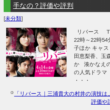
手なの？評価や評判
[
未分類
]
リバース T
22時～22時5
子ほか キャ
田恵梨香、玉
か 湊かなえの
の人気ドラマ
・・・
「リバース｜三浦貴大の村井の演技は
評価や