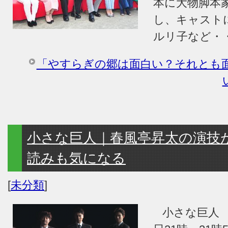
本に大物脚本
し、キャスト
ルリ子など・
「やすらぎの郷は面白い？それとも
小さな巨人｜春風亭昇太の演技
読みも気になる
[
未分類
]
小さな巨人 