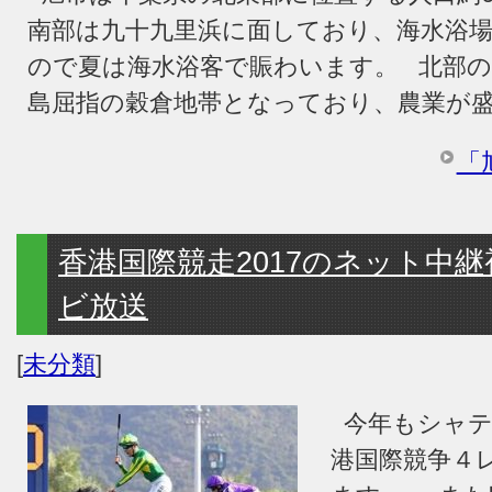
南部は九十九里浜に面しており、海水浴
ので夏は海水浴客で賑わいます。 北部の
島屈指の穀倉地帯となっており、農業が
「
香港国際競走2017のネット中
ビ放送
[
未分類
]
今年もシャテ
港国際競争４