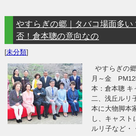
やすらぎの郷｜タバコ場面多い
否！倉本聰の意向なの
[
未分類
]
やすらぎの
月～金 PM12
本：倉本聰 
二、浅丘ルリ
本に大物脚本
し、キャスト
ルリ子など・