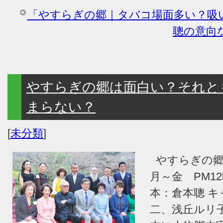
「やすらぎの郷｜タバコ場面多い？吸
聰の意向
やすらぎの郷は面白い？それと
まらない？
[
未分類
]
やすらぎの
月～金 PM12
本：倉本聰 
二、浅丘ルリ