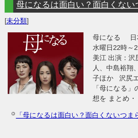
母になるは面白い？面白くない
[
未分類
]
母になる 日
水曜日22時～
美江 出演：
人、中島裕翔
子ほか 沢尻
「母になる」
想を まとめ・
「母になるは面白い？面白くないつま