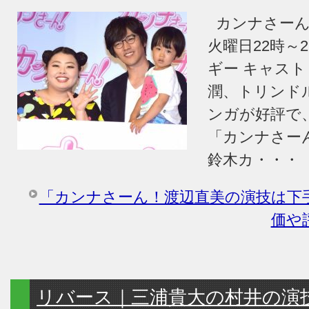
カンナさーん
火曜日22時～2
ギー キャス
潤、トリンド
ンガが好評で
「カンナさー
鈴木カ・・・
「カンナさーん！渡辺直美の演技は下
価や
リバース｜三浦貴大の村井の演