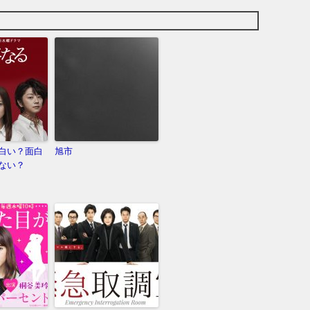
白い？面白
旭市
ない？