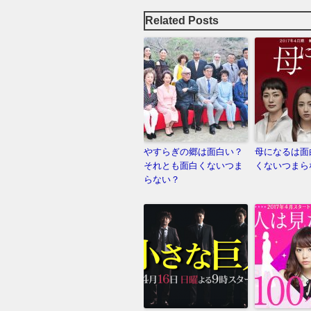
Related Posts
やすらぎの郷は面白い？
母になるは面
それとも面白くないつま
くないつまら
らない？