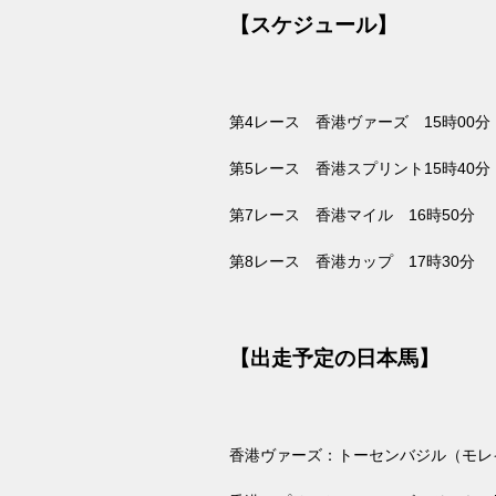
【スケジュール】
第
4
レース 香港ヴァーズ
15
時
00
分
第
5
レース 香港スプリント
15
時
40
第
7
レース 香港マイル
16
時
50
分
第
8
レース 香港カップ
17
時
30
分
【出走予定の日本馬】
香港ヴァーズ：トーセンバジル（モレ