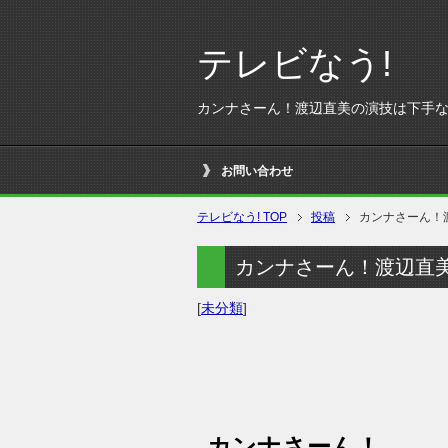
テレビなう!
カンナさーん！渡辺直美の演技は下手
お問い合わせ
テレビなう! TOP
投稿
カンナさーん！
カンナさーん！渡辺直
[
未分類
]
カンナさーん！