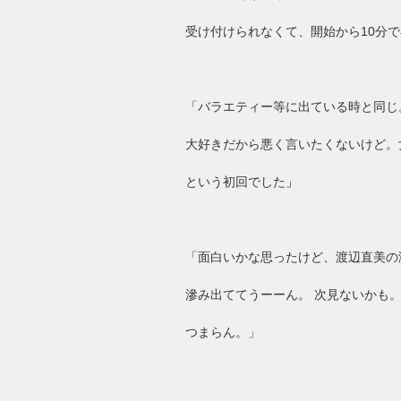
受け付けられなくて、開始から
10
分で
「バラエティー等に出ている時と同じ
大好きだから悪く言いたくないけど。
という初回でした
」
「面白いかな思ったけど、渡辺直美の
滲み出ててうーーん。 次見ないかも
つまらん。」