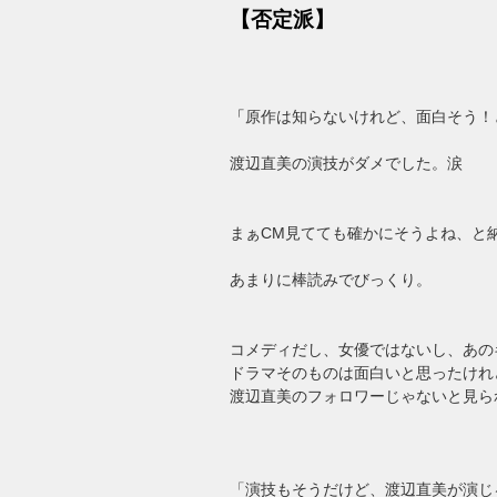
【否定派】
「
原作は知らないけれど、面白そう！
渡辺直美の演技がダメでした。涙
まぁ
CM
見てても確かにそうよね、と
あまりに棒読みでびっくり。
コメディだし、女優ではないし、あの
ドラマそのものは面白いと思ったけれ
渡辺直美のフォロワーじゃないと見ら
「演技もそうだけど、渡辺直美が演じ