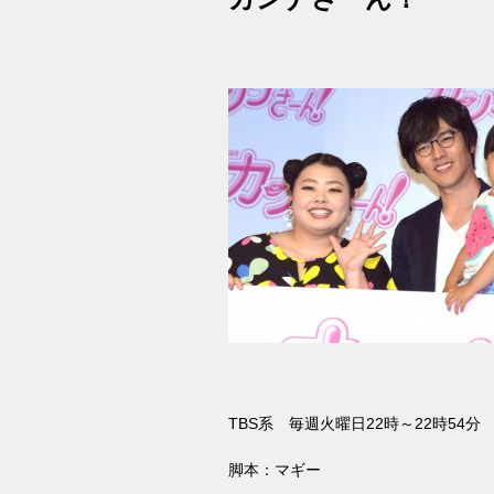
TBS
系 毎週火曜日
22
時～
22
時
54
分
脚本：マギー