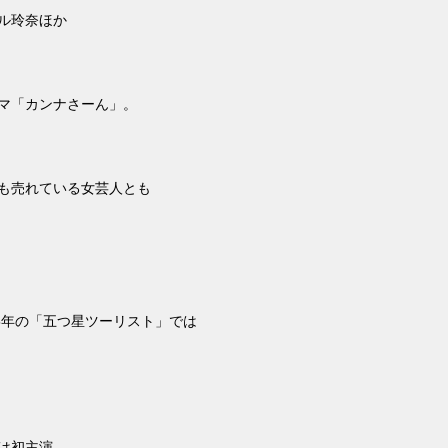
ル玲奈ほか
マ「カンナさーん」。
も売れている女芸人とも
5
年の「五つ星ツーリスト」では
は初主演。