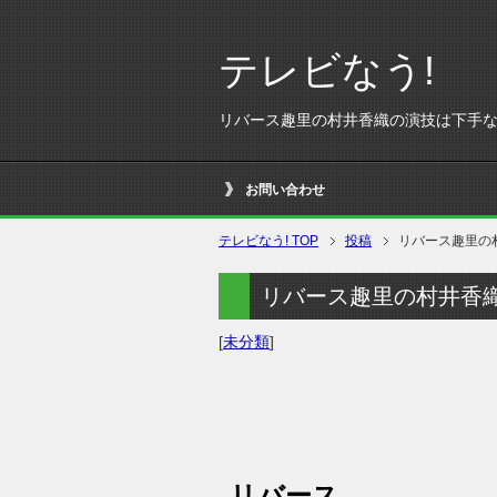
テレビなう!
リバース趣里の村井香織の演技は下手
お問い合わせ
テレビなう! TOP
投稿
リバース趣里の
リバース趣里の村井香
[
未分類
]
リバース