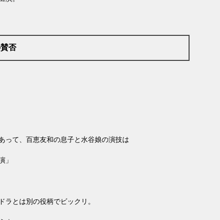
の賛否
あって、百恵友和の息子と水谷娘の演技は
演」
ドラとは別の役柄でビックリ。