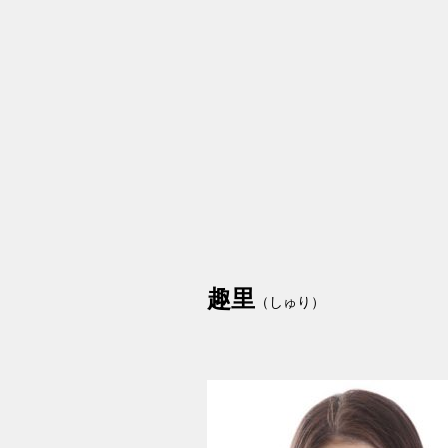
趣里
（しゅり）