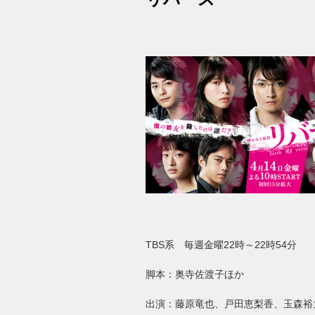
TBS
系 毎週金曜
22
時～
22
時
54
分
脚本：奥寺佐渡子ほか
出演：藤原竜也、戸田恵梨香、玉森裕