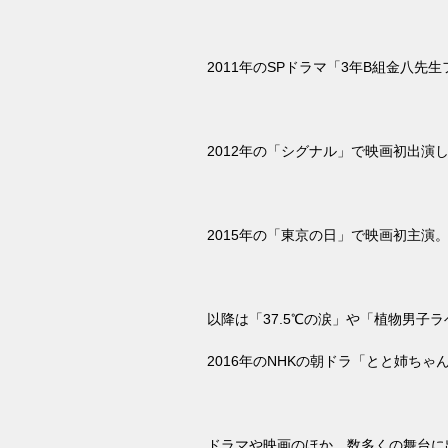
2011
年の
SP
ドラマ「
3
年
B
組金八先生
2012
年の「シグナル」で映画初出演
2015
年の「東京の日」で映画初主演
以降は「
37.5
℃の涙」や「植物男子ラ
2016
年の
NHK
の朝ドラ「とと姉ちゃ
ドラマや映画のほか、数多くの舞台に