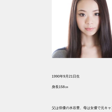
1990
年
9
月
21
日生
身長
158
㎝
父は俳優の水谷豊、母は女優で元キャ